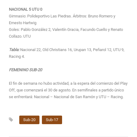
NACIONAL 5 UTU 0
Gimnasio: Polideportivo Las Piedras. Árbitros: Bruno Romero y
Ernesto Hartwig
Goles: Pablo González 2, Valentín Gracia, Facundo Cuello y Renato
Collazo. UTU
Tabla:
Nacional 22, Old Christians 16, Urupan 13, Peñarol 12, UTU 9,
Racing 4.
FEMENINO SUB-20
El fin de semana no hubo actividad, a la espera del comienzo del Play
Off, que comenzará el 30 de agosto. En semifinales a partido único
se enfrentará: Nacional – Nacional de San Ramón y UTU – Racing.
Sub-20
Sub-17