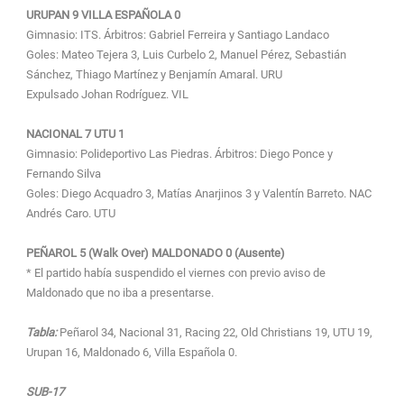
URUPAN 9 VILLA ESPAÑOLA 0
Gimnasio: ITS. Árbitros: Gabriel Ferreira y Santiago Landaco
Goles: Mateo Tejera 3, Luis Curbelo 2, Manuel Pérez, Sebastián
Sánchez, Thiago Martínez y Benjamín Amaral. URU
Expulsado Johan Rodríguez. VIL
NACIONAL 7 UTU 1
Gimnasio: Polideportivo Las Piedras. Árbitros: Diego Ponce y
Fernando Silva
Goles: Diego Acquadro 3, Matías Anarjinos 3 y Valentín Barreto. NAC
Andrés Caro. UTU
PEÑAROL 5 (Walk Over) MALDONADO 0 (Ausente)
* El partido había suspendido el viernes con previo aviso de
Maldonado que no iba a presentarse.
Tabla:
Peñarol 34, Nacional 31, Racing 22, Old Christians 19, UTU 19,
Urupan 16, Maldonado 6, Villa Española 0.
SUB-17