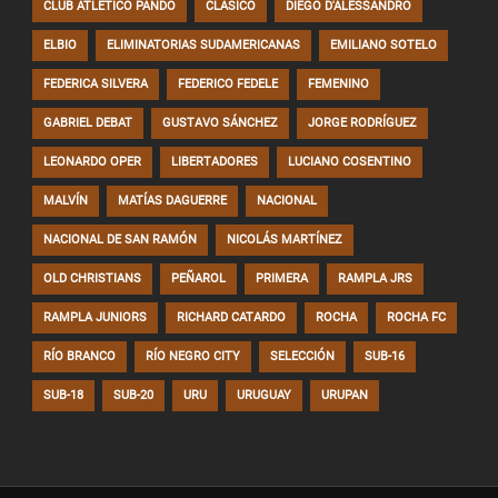
CLUB ATLÉTICO PANDO
CLÁSICO
DIEGO D'ALESSANDRO
ELBIO
ELIMINATORIAS SUDAMERICANAS
EMILIANO SOTELO
FEDERICA SILVERA
FEDERICO FEDELE
FEMENINO
GABRIEL DEBAT
GUSTAVO SÁNCHEZ
JORGE RODRÍGUEZ
LEONARDO OPER
LIBERTADORES
LUCIANO COSENTINO
MALVÍN
MATÍAS DAGUERRE
NACIONAL
NACIONAL DE SAN RAMÓN
NICOLÁS MARTÍNEZ
OLD CHRISTIANS
PEÑAROL
PRIMERA
RAMPLA JRS
RAMPLA JUNIORS
RICHARD CATARDO
ROCHA
ROCHA FC
RÍO BRANCO
RÍO NEGRO CITY
SELECCIÓN
SUB-16
SUB-18
SUB-20
URU
URUGUAY
URUPAN