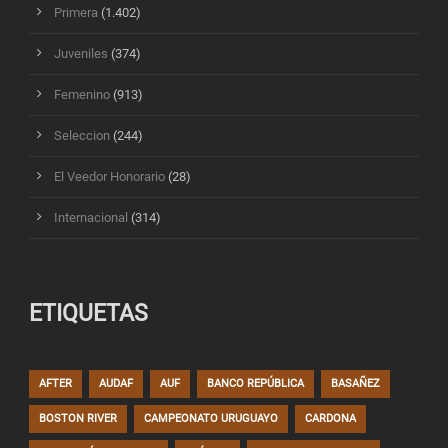
Primera
(1.402)
Juveniles
(374)
Femenino
(913)
Seleccion
(244)
El Veedor Honorario
(28)
Internacional
(314)
ETIQUETAS
AFTER
AUDAF
AUF
BANCO REPÚBLICA
BASAÑEZ
BOSTON RIVER
CAMPEONATO URUGUAYO
CARDONA