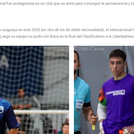
nal fue protagonista en un club que se armó para conseguir la permanencia y lo
n uruguaya en este 2025 (es otro de los de doble nacionalidad), el internaciona
uego su equipo no pudo con Boca en la final del Clasificatorio a la Libertadores