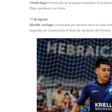
Yhordi Segui
.
Primer año en el equipo macabeo. El ex Nacio
Plata, perdieron con Ferro.
17 de Agosto
Nicolás Lachaga
. Convocado por primera vez a la selecció
segunda vez consecutiva el titulo de campeón de Primera. L