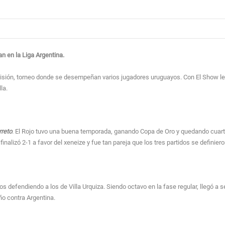
n en la Liga Argentina.
ivisión, torneo donde se desempeñan varios jugadores uruguayos. Con El Show l
la.
rreto
. El Rojo tuvo una buena temporada, ganando Copa de Oro y quedando cuarto 
nalizó 2-1 a favor del xeneize y fue tan pareja que los tres partidos se definiero
ños defendiendo a los de Villa Urquiza. Siendo octavo en la fase regular, llegó a
ño contra Argentina.