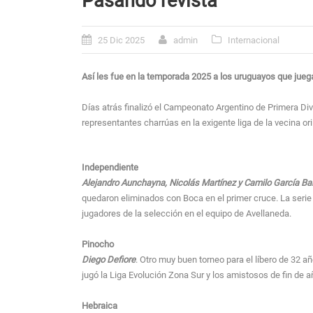
Pasando revista
25 Dic 2025
admin
Internacional
Así les fue en la temporada 2025 a los uruguayos que juega
Días atrás finalizó el Campeonato Argentino de Primera D
representantes charrúas en la exigente liga de la vecina oril
Independiente
Alejandro Aunchayna, Nicolás Martínez y Camilo García Ba
quedaron eliminados con Boca en el primer cruce. La serie fi
jugadores de la selección en el equipo de Avellaneda.
Pinocho
Diego Defiore
. Otro muy buen torneo para el líbero de 32 a
jugó la Liga Evolución Zona Sur y los amistosos de fin de a
Hebraica