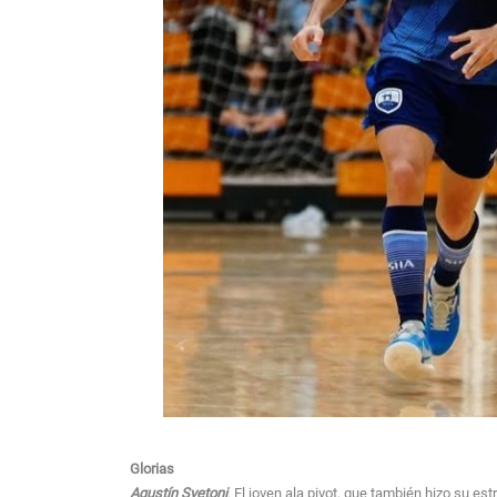
Glorias
Agustín Svetoni
. El joven ala pivot, que también hizo su e