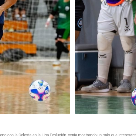
streno con la Celeste en la Liga Evolución, venía mostrando un más que interesant