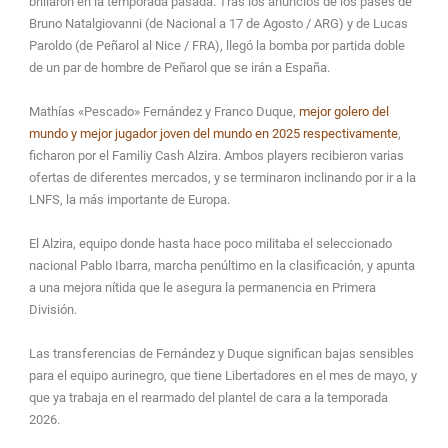
brillaron en la temporada pasada. Tras los anuncios de los pases de
Bruno Natalgiovanni (de Nacional a 17 de Agosto / ARG) y de Lucas
Paroldo (de Peñarol al Nice / FRA), llegó la bomba por partida doble
de un par de hombre de Peñarol que se irán a España.
Mathías «Pescado» Fernández y Franco Duque,
mejor golero del
mundo y mejor jugador joven del mundo en 2025 respectivamente
,
ficharon por el Familiy Cash Alzira. Ambos players recibieron varias
ofertas de diferentes mercados, y se terminaron inclinando por ir a la
LNFS, la más importante de Europa.
El Alzira, equipo donde hasta hace poco militaba el seleccionado
nacional Pablo Ibarra, marcha penúltimo en la clasificación, y apunta
a una mejora nítida que le asegura la permanencia en Primera
División.
Las transferencias de Fernández y Duque significan bajas sensibles
para el equipo aurinegro, que tiene Libertadores en el mes de mayo, y
que ya trabaja en el rearmado del plantel de cara a la temporada
2026.