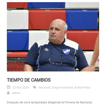
TIEMPO DE CAMBIOS
22 Ene 2026
Nacional
,
Diego Pastoriza
,
Aníbal Roba
admin
Después de once temporadas dirigiendo la Primera de Nacional,