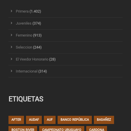
Primera
(1.402)
Juveniles
(374)
Femenino
(913)
Seleccion
(244)
El Veedor Honorario
(28)
Internacional
(314)
ETIQUETAS
AFTER
AUDAF
AUF
BANCO REPÚBLICA
BASAÑEZ
BOSTON RIVER
CAMPEONATO URUGUAYO
CARDONA