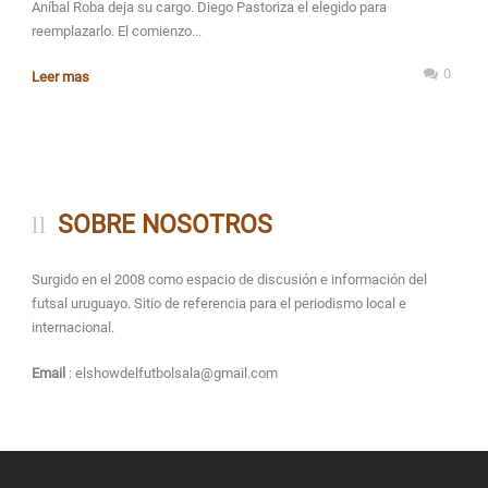
Aníbal Roba deja su cargo. Diego Pastoriza el elegido para
reemplazarlo. El comienzo...
0
Leer mas
SOBRE NOSOTROS
Surgido en el 2008 como espacio de discusión e información del
futsal uruguayo. Sitio de referencia para el periodismo local e
internacional.
Email
: elshowdelfutbolsala@gmail.com