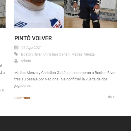
PINTÓ VOLVER
07 Ago 2021
Boston River
,
Christian Gaitán
,
Matías Menza
admin
ró
ncha
Matías Menza y Christian Gaitán se incorporan a Boston River
tras su pasaje por Nacional. Se confirmó la vuelta de dos
jugadores...
0
0
Leer mas