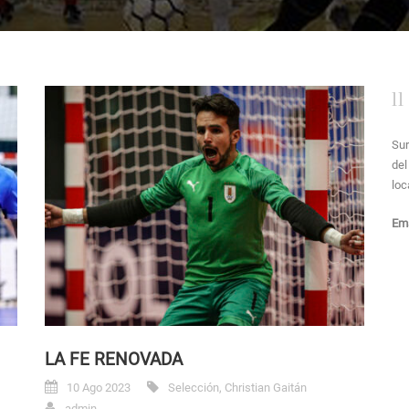
Sur
del
loc
Ema
LA FE RENOVADA
10 Ago 2023
Selección
,
Christian Gaitán
admin