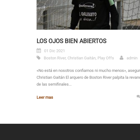
LOS OJOS BIEN ABIERTOS
01 Dic 2021
Boston River
,
Christian Gaitán
,
Play Offs
admin
«No está en nosotros confiarnos ni mucho menos», asegu
Christian Gaitán El arquero de Boston River palpita la reva
de las semifinales...
Leer mas