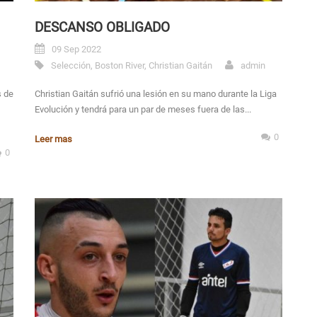
DESCANSO OBLIGADO
09 Sep 2022
Selección
,
Boston River
,
Christian Gaitán
admin
s de
Christian Gaitán sufrió una lesión en su mano durante la Liga
Evolución y tendrá para un par de meses fuera de las...
0
Leer mas
0