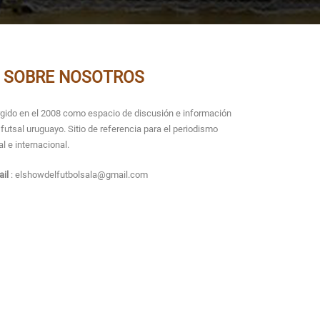
SOBRE NOSOTROS
gido en el 2008 como espacio de discusión e información
 futsal uruguayo. Sitio de referencia para el periodismo
al e internacional.
il
: elshowdelfutbolsala@gmail.com